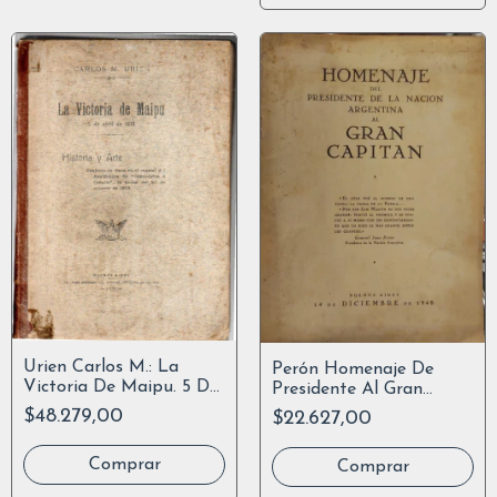
Urien Carlos M.: La
Perón Homenaje De
Victoria De Maipu. 5 De
Presidente Al Gran
Abril De 1818.
Capitán San Martín
$48.279,00
$22.627,00
1950