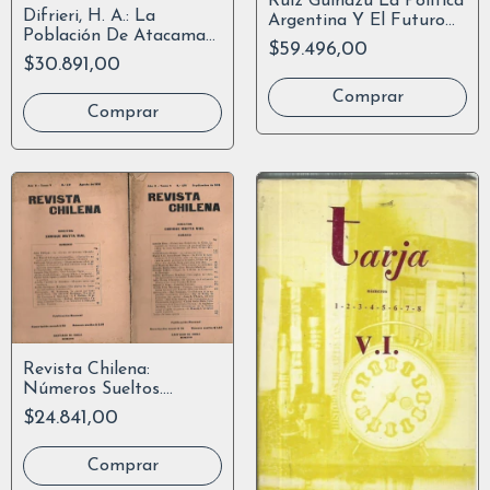
Ruíz Guiñazú La Política
Difrieri, H. A.: La
Argentina Y El Futuro
Población De Atacama
De América
$59.496,00
En El Siglo Xvii.
$30.891,00
Revista Chilena:
Números Sueltos.
Consultar
$24.841,00